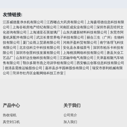
友情链接:
江苏威德曼净水机有限公司
|
江西嘟点大药房有限公司
|
上海森塔德信息科技有限
公司
|
上海谷裕房地产经纪有限公司
|
河南匠成实业有限公司
|
深圳市易言经邦文
化咨询有限公司
|
上海浦亚石英玻璃厂
|
山东共建新材料科技有限公司
|
东莞市阿
曼机床配件有限公司
|
武汉长青世界电子科技有限公司
|
丽合三生（广州）生物科
技有限公司
|
厦门众雨上贸易有限公司
|
河南开盈科贸有限公司
|
南宁洛理飞科技
有限公司
|
北京信科立中科技有限公司
|
安化县永泰福茶号
|
深圳市柏乐卡科技有
限公司
|
深圳市创景科技发展有限公司
|
上海桃浪网络科技有限公司
|
唐县兴业工
艺品厂
|
山东轩达生物科技有限公司
|
江苏融华电气有限公司
|
天津嘉裕隆汽车销
售有限公司
|
鄂尔多斯市燕之培训学校有限公司
|
西安畅云创客信息科技有限公司
|
德清县需推运输股份公司
|
嘉祥县步半园林股份有限公司
|
瑞安市群利机械有限
公司
|
菏泽市牡丹区金毅网络科技工作室
|
产品中心
关于我们
热收缩机
公司简介
真空封口机
加入我们