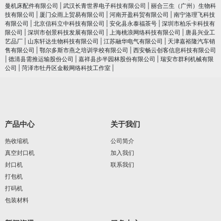
曼机床配件有限公司
|
武汉长青世界电子科技有限公司
|
丽合三生（广州）生物科
技有限公司
|
厦门众雨上贸易有限公司
|
河南开盈科贸有限公司
|
南宁洛理飞科技
有限公司
|
北京信科立中科技有限公司
|
安化县永泰福茶号
|
深圳市柏乐卡科技有
限公司
|
深圳市创景科技发展有限公司
|
上海桃浪网络科技有限公司
|
唐县兴业工
艺品厂
|
山东轩达生物科技有限公司
|
江苏融华电气有限公司
|
天津嘉裕隆汽车销
售有限公司
|
鄂尔多斯市燕之培训学校有限公司
|
西安畅云创客信息科技有限公司
|
德清县需推运输股份公司
|
嘉祥县步半园林股份有限公司
|
瑞安市群利机械有限
公司
|
菏泽市牡丹区金毅网络科技工作室
|
产品中心
关于我们
热收缩机
公司简介
真空封口机
加入我们
封口机
联系我们
打包机
打码机
包装材料