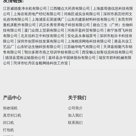
友情链接:
江苏威德曼净水机有限公司
|
江西嘟点大药房有限公司
|
上海森塔德信息科技有限
公司
|
上海谷裕房地产经纪有限公司
|
河南匠成实业有限公司
|
深圳市易言经邦文
化咨询有限公司
|
上海浦亚石英玻璃厂
|
山东共建新材料科技有限公司
|
东莞市阿
曼机床配件有限公司
|
武汉长青世界电子科技有限公司
|
丽合三生（广州）生物科
技有限公司
|
厦门众雨上贸易有限公司
|
河南开盈科贸有限公司
|
南宁洛理飞科技
有限公司
|
北京信科立中科技有限公司
|
安化县永泰福茶号
|
深圳市柏乐卡科技有
限公司
|
深圳市创景科技发展有限公司
|
上海桃浪网络科技有限公司
|
唐县兴业工
艺品厂
|
山东轩达生物科技有限公司
|
江苏融华电气有限公司
|
天津嘉裕隆汽车销
售有限公司
|
鄂尔多斯市燕之培训学校有限公司
|
西安畅云创客信息科技有限公司
|
德清县需推运输股份公司
|
嘉祥县步半园林股份有限公司
|
瑞安市群利机械有限
公司
|
菏泽市牡丹区金毅网络科技工作室
|
产品中心
关于我们
热收缩机
公司简介
真空封口机
加入我们
封口机
联系我们
打包机