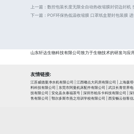
上一篇：
数控包装长度无限全自动热收缩膜封切边封机 变
下一篇：
POF环保热低温收缩膜 口罩纸盒塑封包装膜 
山东轩达生物科技有限公司致力于生物技术的研发与应
友情链接:
江苏威德曼净水机有限公司
|
江西嘟点大药房有限公司
|
上海森塔
料科技有限公司
|
东莞市阿曼机床配件有限公司
|
武汉长青世界电
技有限公司
|
安化县永泰福茶号
|
深圳市柏乐卡科技有限公司
|
深
售有限公司
|
鄂尔多斯市燕之培训学校有限公司
|
西安畅云创客信